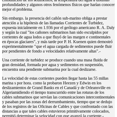
profundidades y algunos otros fenómenos físicos que harían conocer
mejor el problema.
Sin embargo. la presencia del cañón sub-marino obliga a prestar
atención a la hipótesis de las llamadas Corrientes de Turbidez,
expuesta inicialmente en 1.936 por el geólogo americano R. A. Daly
y según la cual "los cañones submarinos han sido esculpidos por
corrientes de agua lodos a que fluyó de las margen e continentales
en épocas glaciares", y más tarde por P. H. Kuenen quien demostró
experimentalmente "que el agua cargada de sedimentos puede fluir
por pendientes de fondo a velocidades relativamente altas".-
Una corriente de turbidez se produce cuando una masa fluida de
gran densidad, formada por agua y sedimentos en suspensión,
encuentra una pendiente submarina por la cual deslizarse.
La velocidad de estas corrientes pueden llegar hasta las 55 millas
marina s por hora. como la probaron Heezen y Edwin en los
deslizamientos de Grand Banks en el Canadá y de Orleansville en
Algeriamidiendo el tiempo transcurrido entre las roturas de los
cables submarinos que servían las comunicaciones intercontinentales
y pasaban por las zonas del derrumbamiento, tiempo que se dedujo
de los registros de las Oficinas de Cables y que confrontado con las
distancias a que tales cables estuvieron primitivamente colocados,
permitió determinar la velocidad con que avanzó la corriente.-