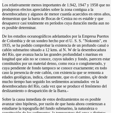
Los relativamente menos importantes de 1.942, 1947 y 1958 que no
produjeron efectos apreciables sobre la zona contigua a la
desembocadura y algunos de menor cuantía acaecidos en otros años,
demuestran que la barra de Bocas de Ceniza no es estable y que
desaparece casi totalmente en períodos cuya duración media aun no
es posible determinar.
De los estudios oceanográficos adelantados por la Empresa Puertos
de Colombia y de un sondeo hecho por el U. S. S. "Nokomis", en
1935, se ha podido comprobar la existencia de un profundo canal o
cañón submarino situado a 12 kms. al N. W de la desembocadura
del Río, que avanza hacia las grandes profundidad s marinas en
longitud que aún no se conoce, cuyos taludes y fondo, parecen estar
constituidos por un material denso, como roca o conglomerado, y
cuya pendiente de fondo tampoco se conoce exactamente; en todo
caso la presencia de este cañón, con existencia que se remonta a
edades geológicas, indica, claramente, que es el camino, qJe desde
mucho tiempo han seguido los sedimentos acumulados ·en la
desembocadura del Río, cada vez que se produce el fenómeno del
deslizamiento o desaparición de la Barra.-
Sobre la causa inmediata de estos deslizamientos no es posible
avanzar sino hipótesis, por razón de que hasta ahora comienzan a
estudiarse la topografía del fundo submarino, la naturaleza o
constitución de los sedimentos, la temperatura del agua a distintas