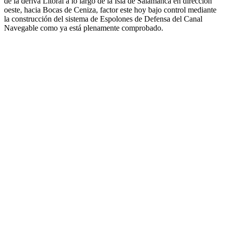
de la deriva Litoral a lo largo de la Isla de Salamanca en dirección
oeste, hacia Bocas de Ceniza, factor este hoy bajo control mediante
la construcción del sistema de Espolones de Defensa del Canal
Navegable como ya está plenamente comprobado.