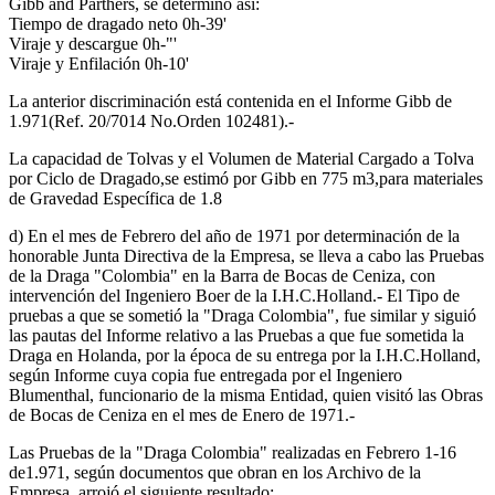
Gibb and Parthers, se determino asi:
Tiempo de dragado neto 0h-39'
Viraje y descargue 0h-"'
Viraje y Enfilación 0h-10'
La anterior discriminación está contenida en el Informe Gibb de
1.971(Ref. 20/7014 No.Orden 102481).-
La capacidad de Tolvas y el Volumen de Material Cargado a Tolva
por Ciclo de Dragado,se estimó por Gibb en 775 m3,para materiales
de Gravedad Específica de 1.8
d) En el mes de Febrero del año de 1971 por determinación de la
honorable Junta Directiva de la Empresa, se lleva a cabo las Pruebas
de la Draga "Colombia" en la Barra de Bocas de Ceniza, con
intervención del Ingeniero Boer de la I.H.C.Holland.- El Tipo de
pruebas a que se sometió la "Draga Colombia", fue similar y siguió
las pautas del Informe relativo a las Pruebas a que fue sometida la
Draga en Holanda, por la época de su entrega por la I.H.C.Holland,
según Informe cuya copia fue entregada por el Ingeniero
Blumenthal, funcionario de la misma Entidad, quien visitó las Obras
de Bocas de Ceniza en el mes de Enero de 1971.-
Las Pruebas de la "Draga Colombia" realizadas en Febrero 1-16
de1.971, según documentos que obran en los Archivo de la
Empresa, arrojó el siguiente resultado: