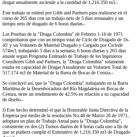
dragar anualmente asciende a la cantidad de 1,216.350 m3.-
Este trabajo se estimó por Gibb and Partners para realizarse en el
curso de 265 dias con un trabajo neto de 5 dias semanales y un
tiempo neto de dragado de 6 horas diarias.-
Las Pruebas de la "Draga Colombia" de Febrero 1-16 de 1971
comprobaron que con un tiempo total de Ciclo de Dragado de 1h-
45' y un Volumen de Material Dragado y Cargado por Ciclode
574m3, trabajando 5 dias a la semana, 6 horas diarias y 265 dias
anuale segun Programa Estimado de Trabajo de los Ingenieros
Consiltores Gibb and Partners, la "Draga Colombia" solamente
estaba en capacidad de Dragar Anualmente un Volumen Total de
517.174 m3 de Material de la Barra de Bocas de Ceniza.-
Se concluyó asi, que la "Draga Colombia" trabajando en la Barra
Maritima de la Desenbocadura del Río Magdalena en Bocas de
Ceniza, tiene un rendimiento de 42.5% en relación a su capacidad
de diseño.-
f) Este hecho determinó el que la Honorable Junta Directiva de la
Empresa por medio de la resolución No.48 de Marzo 26 de 1971,
adoptara un plan de Trabajo Anual para la "Draga Colombia",
consistente en dos (2) Turnos diarios de 8 horas cada uno a fin de
que se pudiera cumplir el Estimativo de 1,216.350 m3 de Dragado