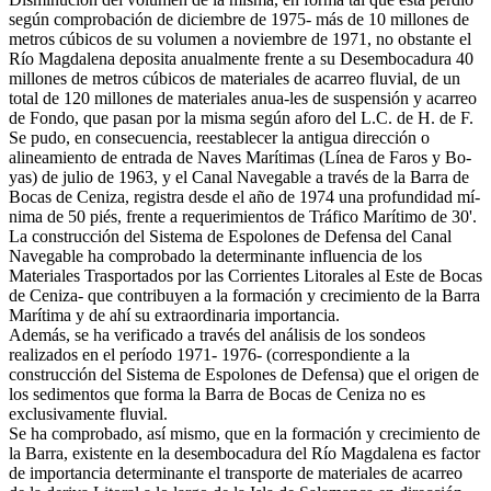
según comprobación de diciembre de 1975- más de 10 millones de
metros cúbicos de su volumen a noviembre de 1971, no obstante el
Río Magdalena deposita anualmente frente a su Desembocadura 40
millones de metros cúbicos de materiales de acarreo fluvial, de un
total de 120 millones de materiales anua-les de suspensión y acarreo
de Fondo, que pasan por la misma según aforo del L.C. de H. de F.
Se pudo, en consecuencia, reestablecer la antigua dirección o
alineamiento de entrada de Naves Marítimas (Línea de Faros y Bo-
yas) de julio de 1963, y el Canal Navegable a través de la Barra de
Bocas de Ceniza, registra desde el año de 1974 una profundidad mí-
nima de 50 piés, frente a requerimientos de Tráfico Marítimo de 30'.
La construcción del Sistema de Espolones de Defensa del Canal
Navegable ha comprobado la determinante influencia de los
Materiales Trasportados por las Corrientes Litorales al Este de Bocas
de Ceniza- que contribuyen a la formación y crecimiento de la Barra
Marítima y de ahí su extraordinaria importancia.
Además, se ha verificado a través del análisis de los sondeos
realizados en el período 1971- 1976- (correspondiente a la
construcción del Sistema de Espolones de Defensa) que el origen de
los sedimentos que forma la Barra de Bocas de Ceniza no es
exclusivamente fluvial.
Se ha comprobado, así mismo, que en la formación y crecimiento de
la Barra, existente en la desembocadura del Río Magdalena es factor
de importancia determinante el transporte de materiales de acarreo