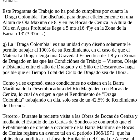
Anual.-
Este Programa de Trabajo no ha podido cumplirse por cuanto la
"Draga Colombia" fué diseñada para dragar eficientemente en una
Altura de Ola Maxima de 8' y en las Bocas de Ceniza la Altura de
Ola en Aguas Profundas llega a 5 mts.(16.4')y en la Zona de la
Barra a 13' (3.97mts.)
g) La "Draga Colombia" es una unidad cuyo diseño solamente le
permite trabajar al 100% de su Rendimiento, en el caso de que el
Material a Dragar tenga una Gravedad Especifica de 1.8 y en Zonas
de Dragado en las que las Condiciónes de Trábajo -- Vientos, Oleaje
y Distancia entre el sitio de Dragado y el Sitio de Descargue-- haga
posible que el Tiempo Total del Ciclo de Dragado sea de 1hora.-
Como ya se expresó, estao condiciónes no existen en la Barra
Marítima de la Desembocadura del Rio Magdalena en Bocas de
Ceniza, lo cual da origen a que el Rendimiento de "Draga
Colombia" trabajando en ella, solo sea de un 42.5% de Rendimiento
de Diseño.-
Tercero.- Durante la reciente visita a las Obras de Bocas de Ceniza y
mediante el Estudio de las Cartas de Sondeos se comprobó que el
Rebatimiento de oriente a occidente de la Barra Marítima de Bocas
de Ceniza registra un avance tal en el período 1965/1971, que ha
obligado a modificar la Línea de Enfilación del Canal de Acceso al