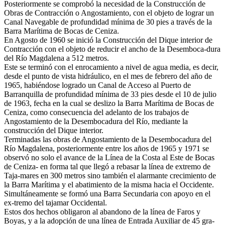
Posteriormente se comprobó la necesidad de la Construcción de
Obras de Contracción o Angostamiento, con el objeto de lograr un
Canal Navegable de profundidad mínima de 30 pies a través de la
Barra Marítima de Bocas de Ceniza.
En Agosto de 1960 se inició la Construcción del Dique interior de
Contracción con el objeto de reducir el ancho de la Desemboca-dura
del Río Magdalena a 512 metros.
Este se terminó con el enrocamiento a nivel de agua media, es decir,
desde el punto de vista hidráulico, en el mes de febrero del año de
1965, habiéndose logrado un Canal de Acceso al Puerto de
Barranquilla de profundidad mínima de 33 pies desde el 10 de julio
de 1963, fecha en la cual se deslizo la Barra Marítima de Bocas de
Ceniza, como consecuencia del adelanto de los trabajos de
Angostamiento de la Desembocadura del Río, mediante la
construcción del Dique interior.
Terminadas las obras de Angostamiento de la Desembocadura del
Río Magdalena, posteriormente entre los años de 1965 y 1971 se
observó no solo el avance de la Línea de la Costa al Este de Bocas
de Ceniza- en forma tal que llegó a rebasar la línea de extremo de
Taja-mares en 300 metros sino también el alarmante crecimiento de
la Barra Marítima y el abatimiento de la misma hacia el Occidente.
Simultáneamente se formó una Barra Secundaria con apoyo en el
ex-tremo del tajamar Occidental.
Estos dos hechos obligaron al abandono de la línea de Faros y
Boyas, y a la adopción de una línea de Entrada Auxiliar de 45 gra-