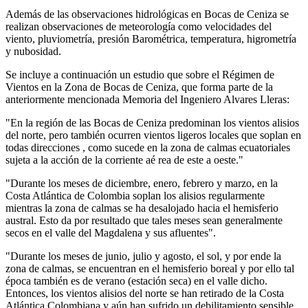
Además de las observaciones hidrológicas en Bocas de Ceniza se
realizan observaciones de meteorología como velocidades del
viento, pluviometría, presión Barométrica, temperatura, higrometría
y nubosidad.
Se incluye a continuación un estudio que sobre el Régimen de
Vientos en la Zona de Bocas de Ceniza, que forma parte de la
anteriormente mencionada Memoria del Ingeniero Alvares Lleras:
"En la región de las Bocas de Ceniza predominan los vientos alisios
del norte, pero también ocurren vientos ligeros locales que soplan en
todas direcciones , como sucede en la zona de calmas ecuatoriales
sujeta a la acción de la corriente aé rea de este a oeste."
"Durante los meses de diciembre, enero, febrero y marzo, en la
Costa Atlántica de Colombia soplan los alisios regularmente
mientras la zona de calmas se ha desalojado hacia el hemisferio
austral. Esto da por resultado que tales meses sean generalmente
secos en el valle del Magdalena y sus afluentes".
"Durante los meses de junio, julio y agosto, el sol, y por ende la
zona de calmas, se encuentran en el hemisferio boreal y por ello tal
época también es de verano (estación seca) en el valle dicho.
Entonces, los vientos alisios del norte se han retirado de la Costa
Atlántica Colombiana y aún han sufrido un debilitamiento sensible