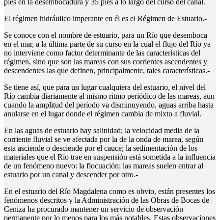
pies en la desembocadura y 35 pies a lo largo del curso del canal.
El régimen hidráulico imperante en él es el Régimen de Estuario.-
Se conoce con el nombre de estuario, para un Río que desemboca
en el mar, a la última parte de su curso en la cual el flujo del Río ya
no interviene como factor determinante de las características del
régimen, sino que son las mareas con sus corrientes ascendentes y
descendentes las que definen, principalmente, tales características.-
Se tiene así, que para un lugar cualquiera del estuario, el nivel del
Río cambia diariamente al mismo ritmo periódico de las mareas, aun
cuando la amplitud del período va disminuyendo, aguas arriba hasta
anularse en el lugar donde el régimen cambia de mixto a fluvial.
En las aguas de estuario hay salinidad; la velocidad media de la
corriente fluvial se ve afectada por la de la onda de marea, según
esta asciende o desciende por el cauce; la sedimentación de los
materiales que el Río trae en suspensión está sometida a la influencia
de un fenómeno nuevo: la flocuación; las mareas suelen entrar al
estuario por un canal y descender por otro.-
En el estuario del Río Magdalena como es obvio, están presentes los
fenómenos descritos y la Administración de las Obras de Bocas de
Ceniza ha procurado mantener un servicio de observación
permanente por lo menos para los más notables. Estas observaciones